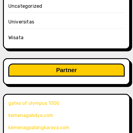
Uncategorized
Universitas
Wisata
Partner
gates of olympus 1000
kemenagabdya.com
kemenagpalangkaraya.com