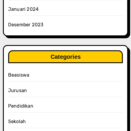
Januari 2024
Desember 2023
Categories
Beasiswa
Jurusan
Pendidikan
Sekolah