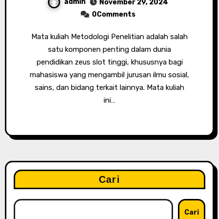
admin
November 29, 2024
0Comments
Mata kuliah Metodologi Penelitian adalah salah
satu komponen penting dalam dunia
pendidikan zeus slot tinggi, khususnya bagi
mahasiswa yang mengambil jurusan ilmu sosial,
sains, dan bidang terkait lainnya. Mata kuliah
ini…
Cari
Cari