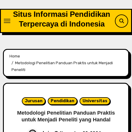
Skip
to
Situs Informasi Pendidikan
content
Terpercaya di Indonesia
Home
Metodologi Penelitian Panduan Praktis untuk Menjadi
Peneliti
Jurusan
Pendidikan
Universitas
Metodologi Penelitian Panduan Praktis
untuk Menjadi Peneliti yang Handal