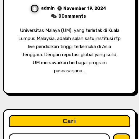
admin
November 19, 2024
0Comments
Universitas Malaya (UM), yang terletak di Kuala
Lumpur, Malaysia, adalah salah satu institusi rtp
live pendidikan tinggi terkemuka di Asia
Tenggara. Dengan reputasi global yang solid,
UM menawarkan berbagai program
pascasarjana…
Cari