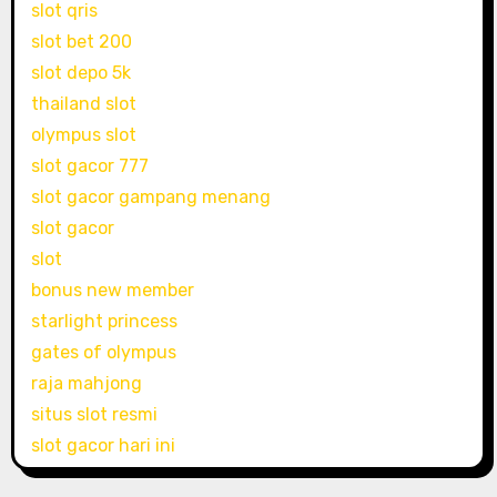
slot qris
slot bet 200
slot depo 5k
thailand slot
olympus slot
slot gacor 777
slot gacor gampang menang
slot gacor
slot
bonus new member
starlight princess
gates of olympus
raja mahjong
situs slot resmi
slot gacor hari ini