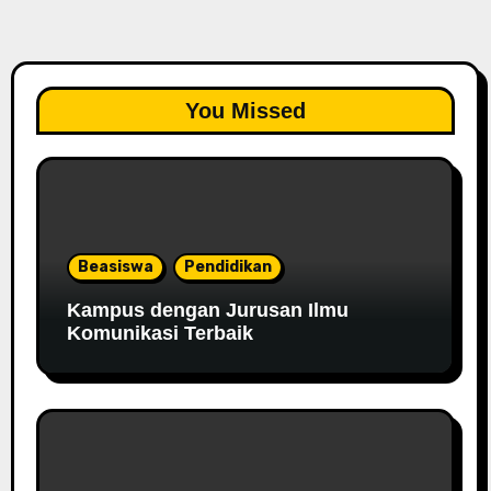
You Missed
Beasiswa
Pendidikan
Kampus dengan Jurusan Ilmu
Komunikasi Terbaik