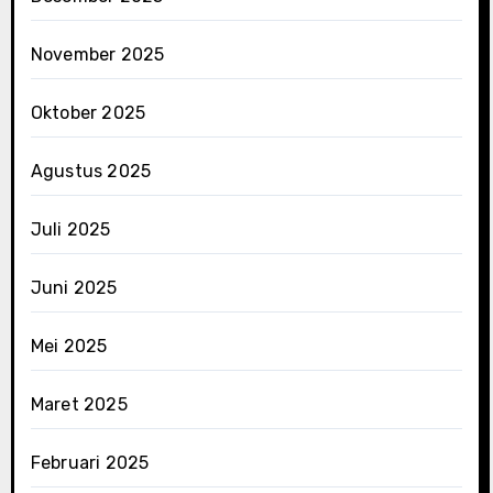
November 2025
Oktober 2025
Agustus 2025
Juli 2025
Juni 2025
Mei 2025
Maret 2025
Februari 2025