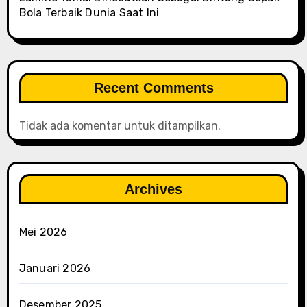
Bola Terbaik Dunia Saat Ini
Recent Comments
Tidak ada komentar untuk ditampilkan.
Archives
Mei 2026
Januari 2026
Desember 2025