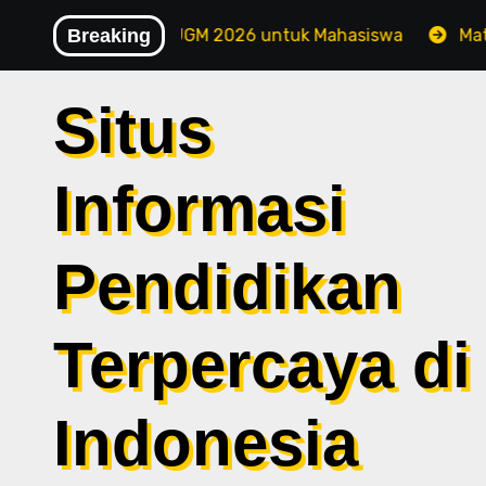
Skip
aru Beasiswa UGM 2026 untuk Mahasiswa
Breaking
Mata Pelaj
to
content
Situs
Informasi
Pendidikan
Terpercaya di
Indonesia