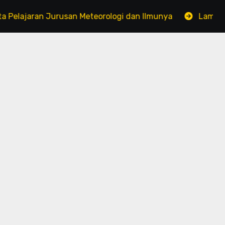
aran Jurusan Meteorologi dan Ilmunya
Lamine Yamal D