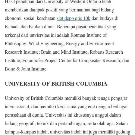
Hasil penelitian dari University of Western Ontario telah
memberikan dampak positif yang bermanfaat bagi bidang
ekonomi, sosial, kesehatan
slot depo qris 10k
dan budaya di
Kanada dan bahkan dunia. Beberapa pusat penelitian yang
terkenal dari unviersitas ini adalah Rotman Institute of
Philosophy; Wind Engineering, Energy and Environment
Research Institute; Brain and Mind Institute; Robarts Research
Institute; Fraunhofer Project Centre for Composites Research; dan
Bone & Joint Institute.
UNIVERSITY OF BRITISH COLUMBIA
University of British Columbia memiliki banyak tenaga pengajar
internasional, dan memiliki kerjasama yang erat dengan berbagai
perusahaan di dunia. Universitas ini khususnya unggul dalam
bidang geografi, teknik dan pertambangan, serta olahraga. Selain
kampus-kampus indah, universitas indah ini juga memiliki gedung