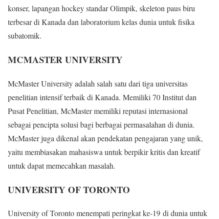
konser, lapangan hockey standar Olimpik, skeleton paus biru
terbesar di Kanada dan laboratorium kelas dunia untuk fisika
subatomik.
MCMASTER UNIVERSITY
McMaster University adalah salah satu dari tiga universitas
penelitian intensif terbaik di Kanada. Memiliki 70 Institut dan
Pusat Penelitian, McMaster memiliki reputasi internasional
sebagai pencipta solusi bagi berbagai permasalahan di dunia.
McMaster juga dikenal akan pendekatan pengajaran yang unik,
yaitu membiasakan mahasiswa untuk berpikir kritis dan kreatif
untuk dapat memecahkan masalah.
UNIVERSITY OF TORONTO
University of Toronto menempati peringkat ke-19 di dunia untuk